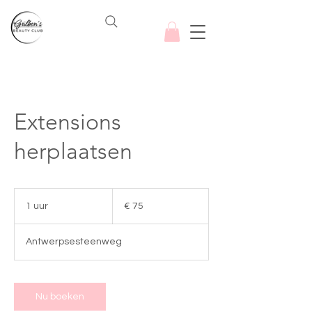
Extensions
herplaatsen
75
euro
1 uur
1
€ 75
u
u
Antwerpsesteenweg
Nu boeken