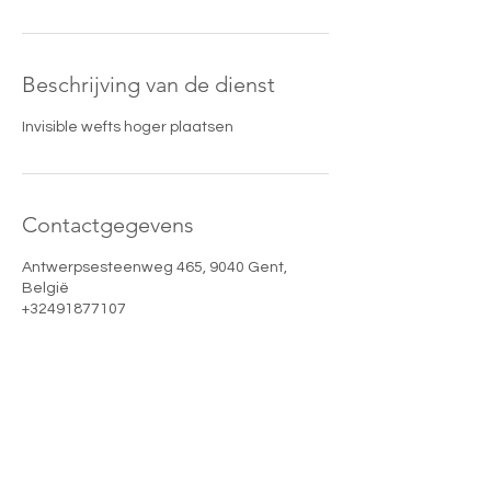
Beschrijving van de dienst
Invisible wefts hoger plaatsen
Contactgegevens
Antwerpsesteenweg 465, 9040 Gent,
België
+32491877107
info@gulbensbeautyclub.com
Gülben's Beauty Club