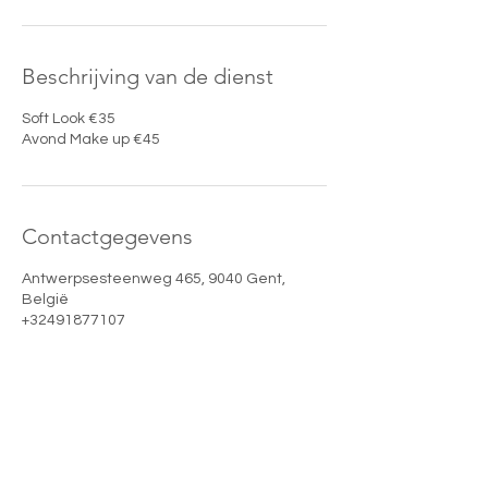
Beschrijving van de dienst
Soft Look €35
Avond Make up €45
Contactgegevens
Antwerpsesteenweg 465, 9040 Gent,
België
+32491877107
info@gulbensbeautyclub.com
Gülben's Beauty Club