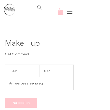
Make - up
Get Glammed!
45
euro
1 uur
1
€ 45
u
u
Antwerpsesteenweg
Nu boeken