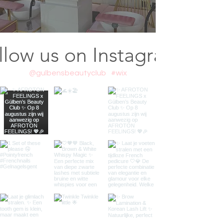
llow us on Instagram
@gulbensbeautyclub
#wix