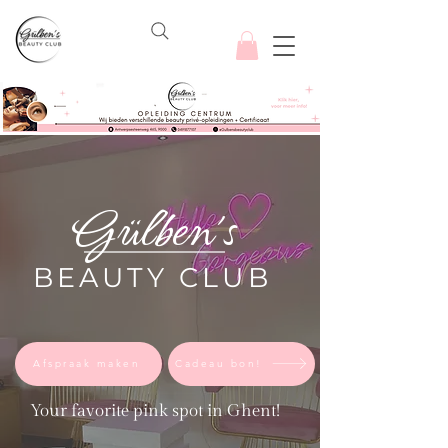
Gülben's
BEAUTY CLUB
Afspraak maken
Cadeau bon!
Your favorite pink spot in Ghent!