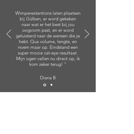
Wimperextentions laten plaatsen
bij Gülben, er word gekeken
naar wat er het best bij jou
oogvorm past, en er word
geluisterd naar de wensen die je
hebt. Qua volume, lengte, en
noem maar op. Eindstand een
super mooie cat-eye resultaat.
Mijn ogen vallen nu direct op, ik
kom zeker terug! "
Diana B